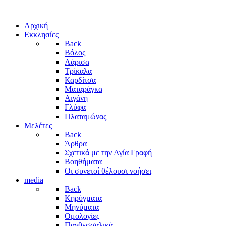
Αρχική
Εκκλησίες
Back
Βόλος
Λάρισα
Τρίκαλα
Καρδίτσα
Ματαράγκα
Αιγάνη
Γλύφα
Πλαταμώνας
Μελέτες
Back
Άρθρα
Σχετικά με την Αγία Γραφή
Βοηθήματα
Οι συνετοί θέλουσι νοήσει
media
Back
Κηρύγματα
Μηνύματα
Ομολογίες
Πανθεσσαλικά