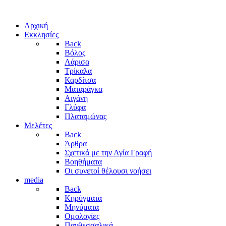
Αρχική
Εκκλησίες
Back
Βόλος
Λάρισα
Τρίκαλα
Καρδίτσα
Ματαράγκα
Αιγάνη
Γλύφα
Πλαταμώνας
Μελέτες
Back
Άρθρα
Σχετικά με την Αγία Γραφή
Βοηθήματα
Οι συνετοί θέλουσι νοήσει
media
Back
Κηρύγματα
Μηνύματα
Ομολογίες
Πανθεσσαλικά