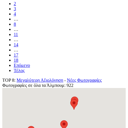
2
3
4
…
8
…
11
…
14
…
17
18
Επόμενο
Τέλος
TOP 8:
Μεγαλύτερη Αξιολόγηση
-
Νέες Φωτογραφίες
Φωτογραφίες σε όλα τα Άλμπουμ: 922