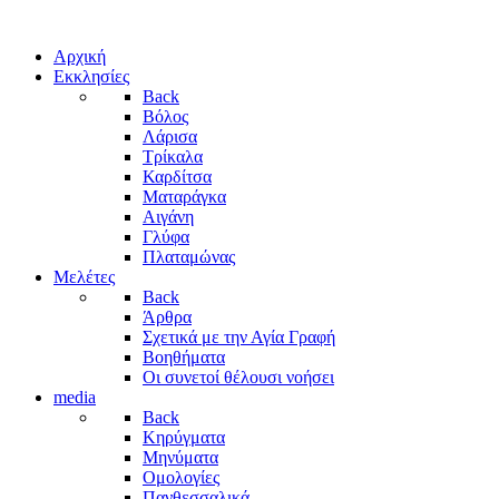
Αρχική
Εκκλησίες
Back
Βόλος
Λάρισα
Τρίκαλα
Καρδίτσα
Ματαράγκα
Αιγάνη
Γλύφα
Πλαταμώνας
Μελέτες
Back
Άρθρα
Σχετικά με την Αγία Γραφή
Βοηθήματα
Οι συνετοί θέλουσι νοήσει
media
Back
Κηρύγματα
Μηνύματα
Ομολογίες
Πανθεσσαλικά