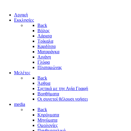
Αρχική
Εκκλησίες
Back
Βόλος
Λάρισα
Τρίκαλα
Καρδίτσα
Ματαράγκα
Αιγάνη
Γλύφα
Πλαταμώνας
Μελέτες
Back
Άρθρα
Σχετικά με την Αγία Γραφή
Βοηθήματα
Οι συνετοί θέλουσι νοήσει
media
Back
Κηρύγματα
Μηνύματα
Ομολογίες
Πανθεσσαλικά