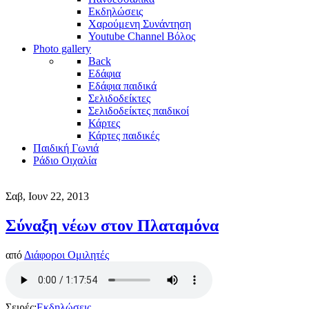
Εκδηλώσεις
Χαρούμενη Συνάντηση
Youtube Channel Βόλος
Photo gallery
Back
Εδάφια
Εδάφια παιδικά
Σελιδοδείκτες
Σελιδοδείκτες παιδικοί
Κάρτες
Κάρτες παιδικές
Παιδική Γωνιά
Ράδιο Οιχαλία
Σαβ, Ιουν 22, 2013
Σύναξη νέων στον Πλαταμόνα
από
Διάφοροι Ομιλητές
Σειρές:
Εκδηλώσεις