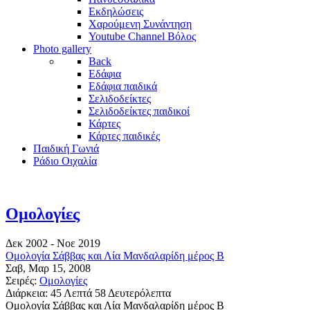
Εκδηλώσεις
Χαρούμενη Συνάντηση
Youtube Channel Βόλος
Photo gallery
Back
Εδάφια
Εδάφια παιδικά
Σελιδοδείκτες
Σελιδοδείκτες παιδικοί
Κάρτες
Κάρτες παιδικές
Παιδική Γωνιά
Ράδιο Οιχαλία
Ομολογίες
Δεκ 2002 - Νοε 2019
Ομολογία Σάββας και Λία Μανδαλαρίδη μέρος Β
Σαβ, Μαρ 15, 2008
Σειρές:
Ομολογίες
Διάρκεια:
45 Λεπτά 58 Δευτερόλεπτα
Ομολογία Σάββας και Λία Μανδαλαρίδη μέρος Β