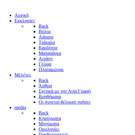
Αρχική
Εκκλησίες
Back
Βόλος
Λάρισα
Τρίκαλα
Καρδίτσα
Ματαράγκα
Αιγάνη
Γλύφα
Πλαταμώνας
Μελέτες
Back
Άρθρα
Σχετικά με την Αγία Γραφή
Βοηθήματα
Οι συνετοί θέλουσι νοήσει
media
Back
Κηρύγματα
Μηνύματα
Ομολογίες
Πανθεσσαλικά