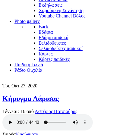
Εκδηλώσεις
Χαρούμενη Συνάντηση
Youtube Channel Βόλος
Photo gallery
Back
Εδάφια
Εδάφια παιδικά
Σελιδοδείκτες
Σελιδοδείκτες παιδικοί
Κάρτες
Κάρτες παιδικές
Παιδική Γωνιά
Ράδιο Οιχαλία
Τρι, Οκτ 27, 2020
Κήρυγμα Λάρισας
Γέννεσις 16 από
Αστέριος Πατσιούρας
Σειρές:
Κηρύγματα