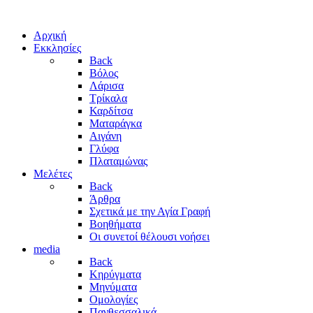
Αρχική
Εκκλησίες
Back
Βόλος
Λάρισα
Τρίκαλα
Καρδίτσα
Ματαράγκα
Αιγάνη
Γλύφα
Πλαταμώνας
Μελέτες
Back
Άρθρα
Σχετικά με την Αγία Γραφή
Βοηθήματα
Οι συνετοί θέλουσι νοήσει
media
Back
Κηρύγματα
Μηνύματα
Ομολογίες
Πανθεσσαλικά