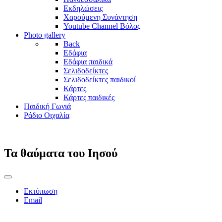
Εκδηλώσεις
Χαρούμενη Συνάντηση
Youtube Channel Βόλος
Photo gallery
Back
Εδάφια
Εδάφια παιδικά
Σελιδοδείκτες
Σελιδοδείκτες παιδικοί
Κάρτες
Κάρτες παιδικές
Παιδική Γωνιά
Ράδιο Οιχαλία
Τα θαύματα του Ιησού
Εκτύπωση
Email