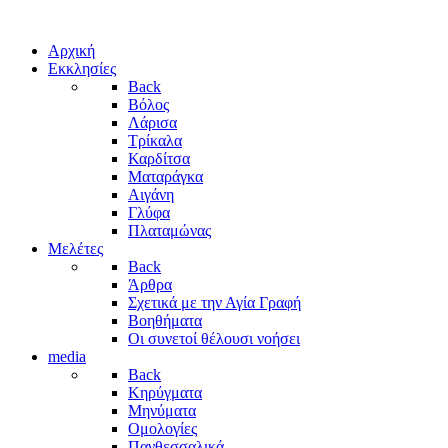
Αρχική
Εκκλησίες
Back
Βόλος
Λάρισα
Τρίκαλα
Καρδίτσα
Ματαράγκα
Αιγάνη
Γλύφα
Πλαταμώνας
Μελέτες
Back
Άρθρα
Σχετικά με την Αγία Γραφή
Βοηθήματα
Οι συνετοί θέλουσι νοήσει
media
Back
Κηρύγματα
Μηνύματα
Ομολογίες
Πανθεσσαλικά