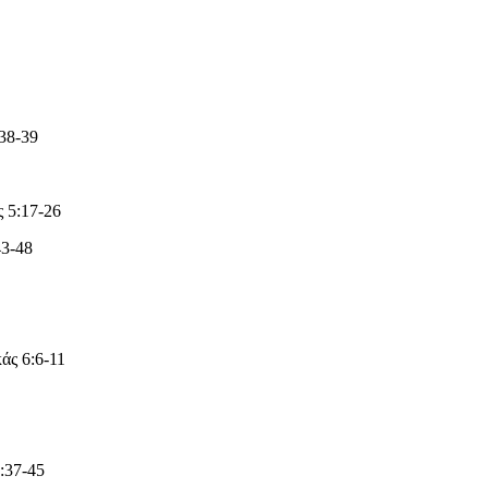
38-39
ς 5:17-26
43-48
άς 6:6-11
:37-45