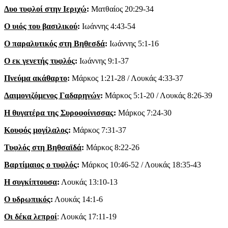
Δυο τυφλοί στην Ιεριχώ
:
Ματθαίος 20:29-34
Ο υιός του βασιλικού
:
Ιωάννης 4:43-54
Ο παραλυτικός στη Βηθεσδά
:
Ιωάννης 5:1-16
Ο εκ γενετής τυφλός
:
Ιωάννης 9:1-37
Πνεύμα ακάθαρτο
:
Μάρκος 1:21-28 / Λουκάς 4:33-37
Δαιμονιζόμενος Γαδαρηνών
:
Μάρκος 5:1-20 / Λουκάς 8:26-39
Η θυγατέρα της Συροφοίνισσας
:
Μάρκος 7:24-30
Κουφός μογίλαλος
:
Μάρκος 7:31-37
Τυφλός στη Βηθσαϊδά
:
Μάρκος 8:22-26
Βαρτίμαιος ο τυφλός
:
Μάρκος 10:46-52 / Λουκάς 18:35-43
Η συγκίπτουσα
:
Λουκάς 13:10-13
Ο υδρωπικός
:
Λουκάς 14:1-6
Οι δέκα λεπροί
: Λουκάς 17:11-19