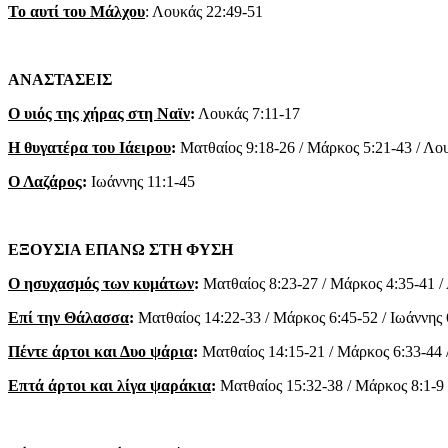
Το αυτί του Μάλχου
: Λουκάς 22:49-51
ΑΝΑΣΤΑΣΕΙΣ
Ο υιός της χήρας στη Ναϊν
:
Λουκάς 7:11-17
Η θυγατέρα του Ιάειρου
:
Ματθαίος 9:18-26 / Μάρκος 5:21-43 / Λο
Ο Λαζάρος
:
Ιωάννης 11:1-45
ΕΞΟΥΣΙΑ ΕΠΑΝΩ ΣΤΗ ΦΥΣΗ
Ο ησυχασμός των κυμάτων
:
Ματθαίος 8:23-27 / Μάρκος 4:35-41 /
Επί την Θάλασσα
:
Ματθαίος 14:22-33 / Μάρκος 6:45-52 / Ιωάννης 
Πέντε άρτοι και Δυο ψάρια
:
Ματθαίος 14:15-21 / Μάρκος 6:33-44 /
Επτά άρτοι και λίγα ψαράκια
:
Ματθαίος 15:32-38 / Μάρκος 8:1-9