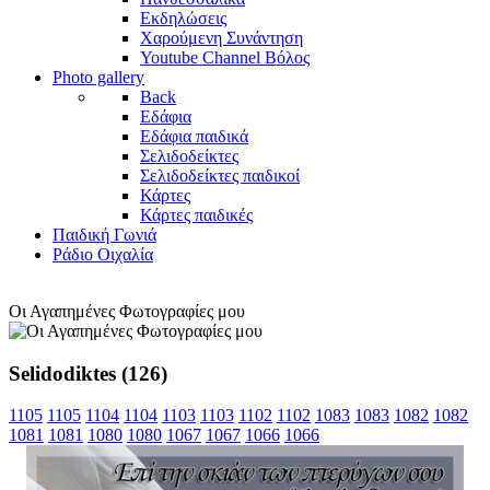
Εκδηλώσεις
Χαρούμενη Συνάντηση
Youtube Channel Βόλος
Photo gallery
Back
Εδάφια
Εδάφια παιδικά
Σελιδοδείκτες
Σελιδοδείκτες παιδικοί
Κάρτες
Κάρτες παιδικές
Παιδική Γωνιά
Ράδιο Οιχαλία
Οι Αγαπημένες Φωτογραφίες μου
Selidodiktes (126)
1105
1105
1104
1104
1103
1103
1102
1102
1083
1083
1082
1082
1081
1081
1080
1080
1067
1067
1066
1066