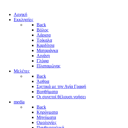
Αρχική
Εκκλησίες
Back
Βόλος
Λάρισα
Τρίκαλα
Καρδίτσα
Ματαράγκα
Αιγάνη
Γλύφα
Πλαταμώνας
Μελέτες
Back
Άρθρα
Σχετικά με την Αγία Γραφή
Βοηθήματα
Οι συνετοί θέλουσι νοήσει
media
Back
Κηρύγματα
Μηνύματα
Ομολογίες
Πανθεσσαλικά