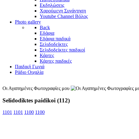
Εκδηλώσεις
Χαρούμενη Συνάντηση
Youtube Channel Βόλος
Photo gallery
Back
Εδάφια
Εδάφια παιδικά
Σελιδοδείκτες
Σελιδοδείκτες παιδικοί
Κάρτες
Κάρτες παιδικές
Παιδική Γωνιά
Ράδιο Οιχαλία
Οι Αγαπημένες Φωτογραφίες μου
Selidodiktes paidikoi (112)
1101
1101
1100
1100