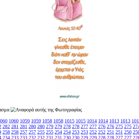
060
1060
1059
1059
1058
1058
1015
1015
1014
1014
1013
1013
101
2
282
281
281
280
280
279
279
278
278
277
277
276
276
275
275
27
9
258
258
257
257
255
255
254
254
253
253
252
252
251
251
250
25
4
234
233
233
232
232
231
231
230
230
229
229
228
228
227
227
22