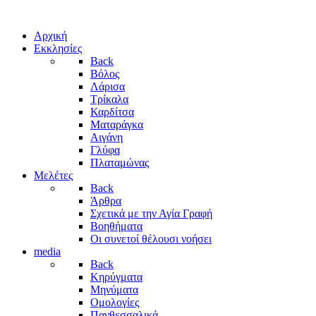
Αρχική
Εκκλησίες
Back
Βόλος
Λάρισα
Τρίκαλα
Καρδίτσα
Ματαράγκα
Αιγάνη
Γλύφα
Πλαταμώνας
Μελέτες
Back
Άρθρα
Σχετικά με την Αγία Γραφή
Βοηθήματα
Οι συνετοί θέλουσι νοήσει
media
Back
Κηρύγματα
Μηνύματα
Ομολογίες
Πανθεσσαλικά