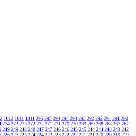
2
1012
1011
1011
295
295
294
294
293
293
292
292
291
291
290
4
274
273
273
272
272
271
271
270
270
269
269
268
268
267
267
0
249
249
248
248
247
247
246
246
245
245
244
244
243
243
242
6
226
225
225
224
224
223
223
222
222
221
221
220
220
219
219