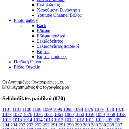
Εκδηλώσεις
Χαρούμενη Συνάντηση
Youtube Channel Βόλος
Photo gallery
Back
Εδάφια
Εδάφια παιδικά
Σελιδοδείκτες
Σελιδοδείκτες παιδικοί
Κάρτες
Κάρτες παιδικές
Παιδική Γωνιά
Ράδιο Οιχαλία
Οι Αγαπημένες Φωτογραφίες μου
Selidodiktes paidikoi (070)
1101
1101
1100
1100
1099
1099
1098
1098
1079
1079
1078
1078
1077
1077
1076
1076
1061
1061
1060
1060
1059
1059
1058
1058
1015
1015
1014
1014
1013
1013
1012
1012
1011
1011
295
295
294
294
293
293
292
292
291
291
290
290
289
289
288
288
287