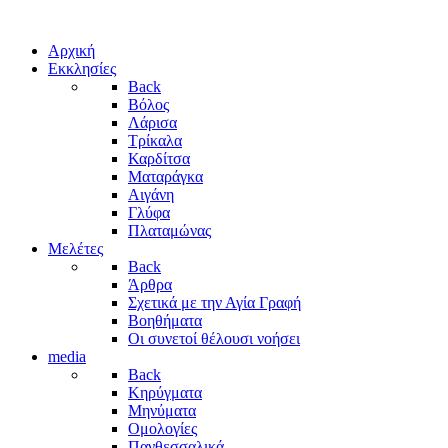
Αρχική
Εκκλησίες
Back
Βόλος
Λάρισα
Τρίκαλα
Καρδίτσα
Ματαράγκα
Αιγάνη
Γλύφα
Πλαταμώνας
Μελέτες
Back
Άρθρα
Σχετικά με την Αγία Γραφή
Βοηθήματα
Οι συνετοί θέλουσι νοήσει
media
Back
Κηρύγματα
Μηνύματα
Ομολογίες
Πανθεσσαλικά