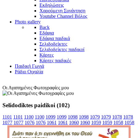
Εκδηλώσεις
Χαρούμενη Συνάντηση
Youtube Channel Βόλος
Photo gallery
Back
Εδάφια
Εδάφια παιδικά
Σελιδοδείκτες
Σελιδοδείκτες παιδικοί
Κάρτες
Κάρτες παιδικές
Παιδική Γωνιά
Ράδιο Οιχαλία
Οι Αγαπημένες Φωτογραφίες μου
Selidodiktes paidikoi (102)
1101
1101
1100
1100
1099
1099
1098
1098
1079
1079
1078
1078
1077
1077
1076
1076
1061
1061
1060
1060
1059
1059
1058
1058