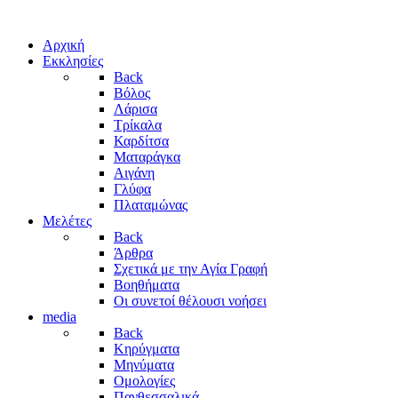
Αρχική
Εκκλησίες
Back
Βόλος
Λάρισα
Τρίκαλα
Καρδίτσα
Ματαράγκα
Αιγάνη
Γλύφα
Πλαταμώνας
Μελέτες
Back
Άρθρα
Σχετικά με την Αγία Γραφή
Βοηθήματα
Οι συνετοί θέλουσι νοήσει
media
Back
Κηρύγματα
Μηνύματα
Ομολογίες
Πανθεσσαλικά