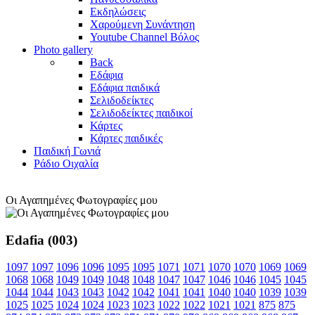
Εκδηλώσεις
Χαρούμενη Συνάντηση
Youtube Channel Βόλος
Photo gallery
Back
Εδάφια
Εδάφια παιδικά
Σελιδοδείκτες
Σελιδοδείκτες παιδικοί
Κάρτες
Κάρτες παιδικές
Παιδική Γωνιά
Ράδιο Οιχαλία
Οι Αγαπημένες Φωτογραφίες μου
Edafia (003)
1097
1097
1096
1096
1095
1095
1071
1071
1070
1070
1069
1069
1068
1068
1049
1049
1048
1048
1047
1047
1046
1046
1045
1045
1044
1044
1043
1043
1042
1042
1041
1041
1040
1040
1039
1039
1025
1025
1024
1024
1023
1023
1022
1022
1021
1021
875
875