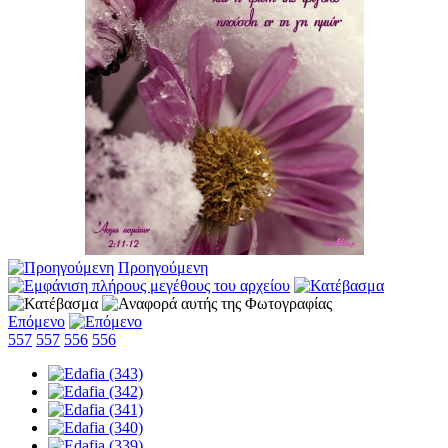
Προηγούμενη
Επόμενο
557
557
556
556