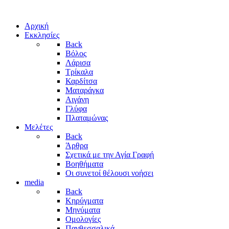
Αρχική
Εκκλησίες
Back
Βόλος
Λάρισα
Τρίκαλα
Καρδίτσα
Ματαράγκα
Αιγάνη
Γλύφα
Πλαταμώνας
Μελέτες
Back
Άρθρα
Σχετικά με την Αγία Γραφή
Βοηθήματα
Οι συνετοί θέλουσι νοήσει
media
Back
Κηρύγματα
Μηνύματα
Ομολογίες
Πανθεσσαλικά