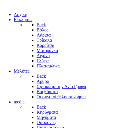
Αρχική
Εκκλησίες
Back
Βόλος
Λάρισα
Τρίκαλα
Καρδίτσα
Ματαράγκα
Αιγάνη
Γλύφα
Πλαταμώνας
Μελέτες
Back
Άρθρα
Σχετικά με την Αγία Γραφή
Βοηθήματα
Οι συνετοί θέλουσι νοήσει
media
Back
Κηρύγματα
Μηνύματα
Ομολογίες
Πανθεσσαλικά