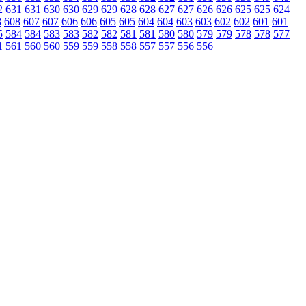
2
631
631
630
630
629
629
628
628
627
627
626
626
625
625
624
8
608
607
607
606
606
605
605
604
604
603
603
602
602
601
601
5
584
584
583
583
582
582
581
581
580
580
579
579
578
578
577
1
561
560
560
559
559
558
558
557
557
556
556