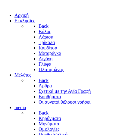
Αρχική
Εκκλησίες
Back
Βόλος
Λάρισα
Τρίκαλα
Καρδίτσα
Ματαράγκα
Αιγάνη
Γλύφα
Πλαταμώνας
Μελέτες
Back
Άρθρα
Σχετικά με την Αγία Γραφή
Βοηθήματα
Οι συνετοί θέλουσι νοήσει
media
Back
Κηρύγματα
Μηνύματα
Ομολογίες
Πανθεσσαλικά