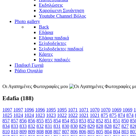
Εκδηλώσεις
Χαρούμενη Συνάντηση
Youtube Channel Βόλος
Photo gallery
Back
Εδάφια
Εδάφια παιδικά
Σελιδοδείκτες
Σελιδοδείκτες παιδικοί
Κάρτες
Κάρτες παιδικές
Παιδική Γωνιά
Ράδιο Οιχαλία
Οι Αγαπημένες Φωτογραφίες μου
Edafia (188)
1097
1097
1096
1096
1095
1095
1071
1071
1070
1070
1069
1069
1
1025
1024
1024
1023
1023
1022
1022
1021
1021
875
875
874
874
857
857
856
856
855
855
854
854
853
853
852
852
851
851
850
85
834
833
833
832
832
831
831
830
830
829
829
828
828
827
827
82
810
810
809
809
808
808
807
807
806
806
805
805
804
804
803
80