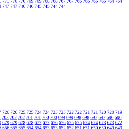
1
771
770
770
769
769
768
768
767
767
766
766
765
765
764
764
8
747
747
746
746
745
745
744
744
7
726
726
725
725
724
724
723
723
722
722
721
721
720
720
719
3
703
702
702
701
701
700
700
699
699
698
698
697
697
696
696
0
679
679
678
678
677
677
676
676
675
675
674
674
673
673
672
6
656
655
655
654
654
653
653
652
652
651
651
650
650
649
649