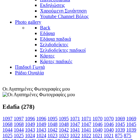
Εκδηλώσεις
Χαρούμενη Συνάντηση
Youtube Channel Βόλος
Photo gallery
Back
Εδάφια
Εδάφια παιδικά
Σελιδοδείκτες
Σελιδοδείκτες παιδικοί
Κάρτες
Κάρτες παιδικές
Παιδική Γωνιά
Ράδιο Οιχαλία
Οι Αγαπημένες Φωτογραφίες μου
Edafia (278)
1097
1097
1096
1096
1095
1095
1071
1071
1070
1070
1069
1069
1068
1068
1049
1049
1048
1048
1047
1047
1046
1046
1045
1045
1044
1044
1043
1043
1042
1042
1041
1041
1040
1040
1039
1039
1025
1025
1024
1024
1023
1023
1022
1022
1021
1021
875
875