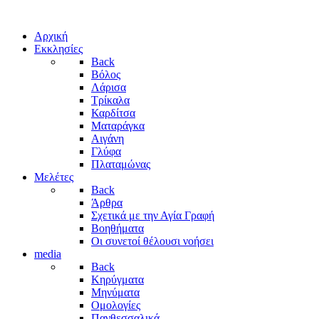
Αρχική
Εκκλησίες
Back
Βόλος
Λάρισα
Τρίκαλα
Καρδίτσα
Ματαράγκα
Αιγάνη
Γλύφα
Πλαταμώνας
Μελέτες
Back
Άρθρα
Σχετικά με την Αγία Γραφή
Βοηθήματα
Οι συνετοί θέλουσι νοήσει
media
Back
Κηρύγματα
Μηνύματα
Ομολογίες
Πανθεσσαλικά