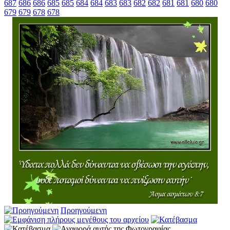
687
686
686
685
685
684
684
683
683
682
682
681
681
680
680
679
679
678
678
Προηγούμενη