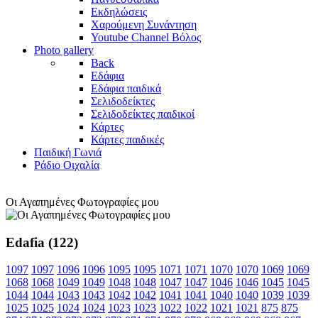
Εκδηλώσεις
Χαρούμενη Συνάντηση
Youtube Channel Βόλος
Photo gallery
Back
Εδάφια
Εδάφια παιδικά
Σελιδοδείκτες
Σελιδοδείκτες παιδικοί
Κάρτες
Κάρτες παιδικές
Παιδική Γωνιά
Ράδιο Οιχαλία
Οι Αγαπημένες Φωτογραφίες μου
Edafia (122)
1097
1097
1096
1096
1095
1095
1071
1071
1070
1070
1069
1069
1068
1068
1049
1049
1048
1048
1047
1047
1046
1046
1045
1045
1044
1044
1043
1043
1042
1042
1041
1041
1040
1040
1039
1039
1025
1025
1024
1024
1023
1023
1022
1022
1021
1021
875
875