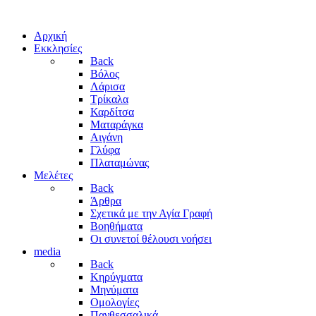
Αρχική
Εκκλησίες
Back
Βόλος
Λάρισα
Τρίκαλα
Καρδίτσα
Ματαράγκα
Αιγάνη
Γλύφα
Πλαταμώνας
Μελέτες
Back
Άρθρα
Σχετικά με την Αγία Γραφή
Βοηθήματα
Οι συνετοί θέλουσι νοήσει
media
Back
Κηρύγματα
Μηνύματα
Ομολογίες
Πανθεσσαλικά