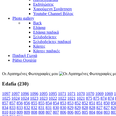
Εκδηλώσεις
Χαρούμενη Συνάντηση
Youtube Channel Βόλος
Photo gallery
Back
Εδάφια
Εδάφια παιδικά
Σελιδοδείκτες
Σελιδοδείκτες παιδικοί
Κάρτες
Κάρτες παιδικές
Παιδική Γωνιά
Ράδιο Οιχαλία
Οι Αγαπημένες Φωτογραφίες μου
Edafia (230)
1097
1097
1096
1096
1095
1095
1071
1071
1070
1070
1069
1069
1
1025
1024
1024
1023
1023
1022
1022
1021
1021
875
875
874
874
857
857
856
856
855
855
854
854
853
853
852
852
851
851
850
85
834
833
833
832
832
831
831
830
830
829
829
828
828
827
827
82
810
810
809
809
808
808
807
807
806
806
805
805
804
804
803
80