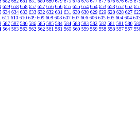
3
682
682
681
681
680
680
679
679
678
678
677
677
676
676
675
67
9
659
658
658
657
657
656
656
655
655
654
654
653
653
652
652
65
5
634
634
633
633
632
632
631
631
630
630
629
629
628
628
627
62
1
611
610
610
609
609
608
608
607
607
606
606
605
605
604
604
60
8
587
587
586
586
585
585
584
584
583
583
582
582
581
581
580
58
4
564
563
563
562
562
561
561
560
560
559
559
558
558
557
557
55