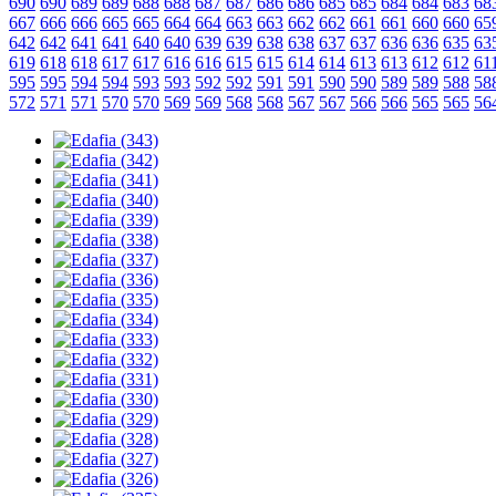
690
690
689
689
688
688
687
687
686
686
685
685
684
684
683
68
667
666
666
665
665
664
664
663
663
662
662
661
661
660
660
65
642
642
641
641
640
640
639
639
638
638
637
637
636
636
635
63
619
618
618
617
617
616
616
615
615
614
614
613
613
612
612
61
595
595
594
594
593
593
592
592
591
591
590
590
589
589
588
58
572
571
571
570
570
569
569
568
568
567
567
566
566
565
565
56