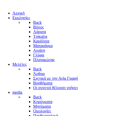
Αρχική
Εκκλησίες
Back
Βόλος
Λάρισα
Τρίκαλα
Καρδίτσα
Ματαράγκα
Αιγάνη
Γλύφα
Πλαταμώνας
Μελέτες
Back
Άρθρα
Σχετικά με την Αγία Γραφή
Βοηθήματα
Οι συνετοί θέλουσι νοήσει
media
Back
Κηρύγματα
Μηνύματα
Ομολογίες
Πανθεσσαλικά