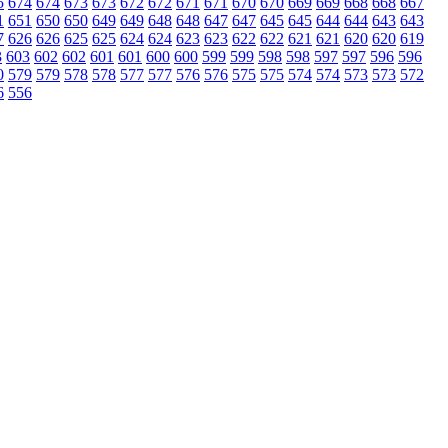
5
674
674
673
673
672
672
671
671
670
670
669
669
668
668
667
1
651
650
650
649
649
648
648
647
647
645
645
644
644
643
643
7
626
626
625
625
624
624
623
623
622
622
621
621
620
620
619
3
603
602
602
601
601
600
600
599
599
598
598
597
597
596
596
0
579
579
578
578
577
577
576
576
575
575
574
574
573
573
572
6
556