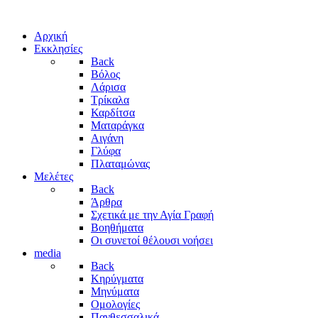
Αρχική
Εκκλησίες
Back
Βόλος
Λάρισα
Τρίκαλα
Καρδίτσα
Ματαράγκα
Αιγάνη
Γλύφα
Πλαταμώνας
Μελέτες
Back
Άρθρα
Σχετικά με την Αγία Γραφή
Βοηθήματα
Οι συνετοί θέλουσι νοήσει
media
Back
Κηρύγματα
Μηνύματα
Ομολογίες
Πανθεσσαλικά