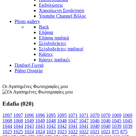
Εκδηλώσεις
Χαρούμενη Συνάντηση
Youtube Channel Βόλος
Photo gallery
Back
Εδάφια
Εδάφια παιδικά
Σελιδοδείκτες
Σελιδοδείκτες παιδικοί
Κάρτες
Κάρτες παιδικές
Παιδική Γωνιά
Ράδιο Οιχαλία
Οι Αγαπημένες Φωτογραφίες μου
Edafia (020)
1097
1097
1096
1096
1095
1095
1071
1071
1070
1070
1069
1069
1068
1068
1049
1049
1048
1048
1047
1047
1046
1046
1045
1045
1044
1044
1043
1043
1042
1042
1041
1041
1040
1040
1039
1039
1025
1025
1024
1024
1023
1023
1022
1022
1021
1021
875
875