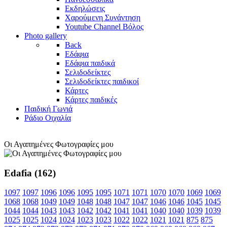
Εκδηλώσεις
Χαρούμενη Συνάντηση
Youtube Channel Βόλος
Photo gallery
Back
Εδάφια
Εδάφια παιδικά
Σελιδοδείκτες
Σελιδοδείκτες παιδικοί
Κάρτες
Κάρτες παιδικές
Παιδική Γωνιά
Ράδιο Οιχαλία
Οι Αγαπημένες Φωτογραφίες μου
Edafia (162)
1097
1097
1096
1096
1095
1095
1071
1071
1070
1070
1069
1069
1068
1068
1049
1049
1048
1048
1047
1047
1046
1046
1045
1045
1044
1044
1043
1043
1042
1042
1041
1041
1040
1040
1039
1039
1025
1025
1024
1024
1023
1023
1022
1022
1021
1021
875
875