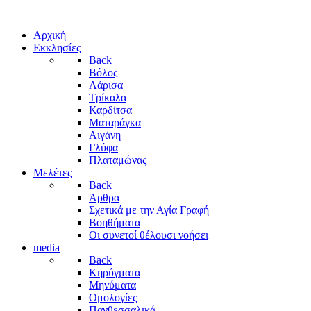
Αρχική
Εκκλησίες
Back
Βόλος
Λάρισα
Τρίκαλα
Καρδίτσα
Ματαράγκα
Αιγάνη
Γλύφα
Πλαταμώνας
Μελέτες
Back
Άρθρα
Σχετικά με την Αγία Γραφή
Βοηθήματα
Οι συνετοί θέλουσι νοήσει
media
Back
Κηρύγματα
Μηνύματα
Ομολογίες
Πανθεσσαλικά