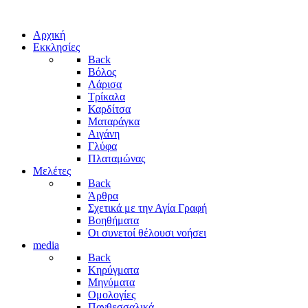
Αρχική
Εκκλησίες
Back
Βόλος
Λάρισα
Τρίκαλα
Καρδίτσα
Ματαράγκα
Αιγάνη
Γλύφα
Πλαταμώνας
Μελέτες
Back
Άρθρα
Σχετικά με την Αγία Γραφή
Βοηθήματα
Οι συνετοί θέλουσι νοήσει
media
Back
Κηρύγματα
Μηνύματα
Ομολογίες
Πανθεσσαλικά