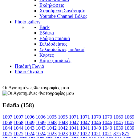
Εκδηλώσεις
Χαρούμενη Συνάντηση
Youtube Channel Βόλος
Photo gallery
Back
Εδάφια
Εδάφια παιδικά
Σελιδοδείκτες
Σελιδοδείκτες παιδικοί
Κάρτες
Κάρτες παιδικές
Παιδική Γωνιά
Ράδιο Οιχαλία
Οι Αγαπημένες Φωτογραφίες μου
Edafia (158)
1097
1097
1096
1096
1095
1095
1071
1071
1070
1070
1069
1069
1068
1068
1049
1049
1048
1048
1047
1047
1046
1046
1045
1045
1044
1044
1043
1043
1042
1042
1041
1041
1040
1040
1039
1039
1025
1025
1024
1024
1023
1023
1022
1022
1021
1021
875
875